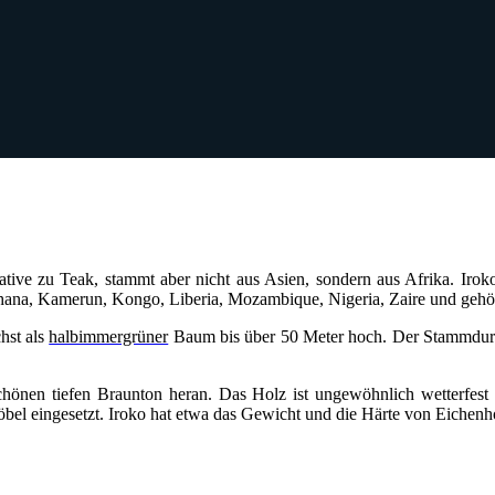
ative zu Teak, stammt aber nicht aus Asien, sondern aus Afrika. Iroko
hana, Kamerun, Kongo, Liberia, Mozambique, Nigeria, Zaire und gehört 
hst als
halbimmergrüner
Baum bis über 50 Meter hoch. Der Stammdurch
 schönen tiefen Braunton heran. Das Holz ist ungewöhnlich wetterfest
el eingesetzt. Iroko hat etwa das Gewicht und die Härte von Eichenh