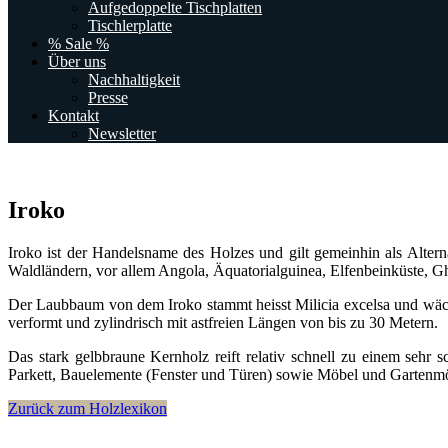
Aufgedoppelte Tischplatten
Tischlerplatte
% Sale %
Über uns
Nachhaltigkeit
Presse
Kontakt
Newsletter
Iroko
Iroko ist der Handelsname des Holzes und gilt gemeinhin als Altern
Waldländern, vor allem Angola, Äquatorialguinea, Elfenbeinküste, G
Der Laubbaum von dem Iroko stammt heisst Milicia excelsa und wäc
verformt und zylindrisch mit astfreien Längen von bis zu 30 Metern.
Das stark gelbbraune Kernholz reift relativ schnell zu einem sehr
Parkett, Bauelemente (Fenster und Türen) sowie Möbel und Gartenmöb
Zurück zum Holzlexikon